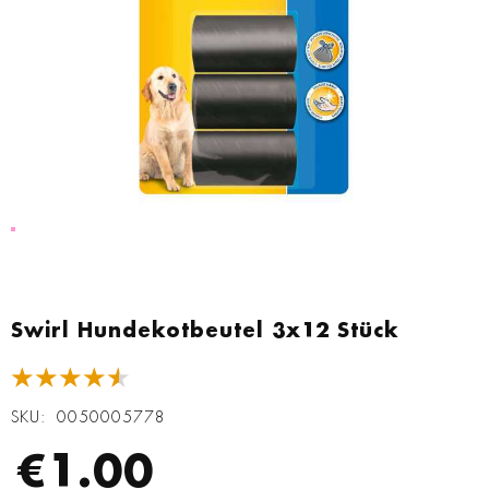
Zum
Anfang
Swirl Hundekotbeutel 3x12 Stück
der
Bildgalerie
★★★★★
springen
SKU
0050005778
€1.00