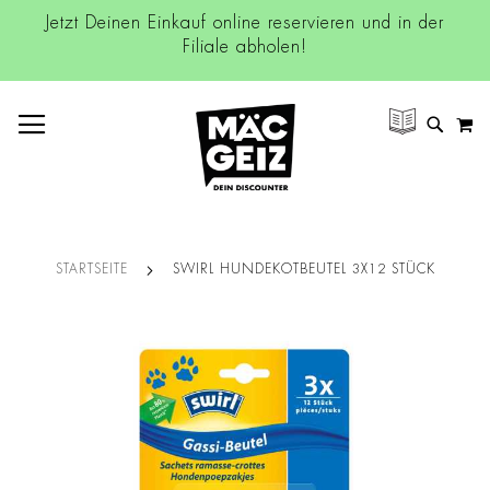
Jetzt Deinen Einkauf online reservieren und in der
Filiale abholen!
NAVIGATION UMSCHALTEN
M
SUCH
STARTSEITE
SWIRL HUNDEKOTBEUTEL 3X12 STÜCK
Zum
Ende
der
Bildgalerie
springen