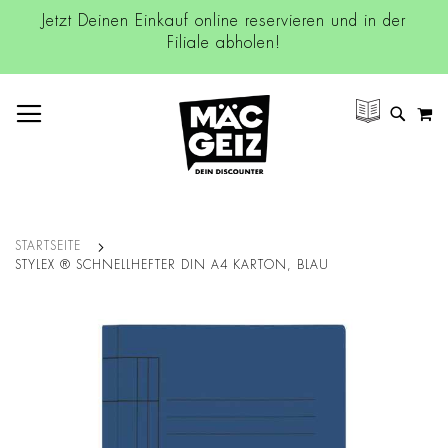
Jetzt Deinen Einkauf online reservieren und in der
Filiale abholen!
NAVIGATION UMSCHALTEN
M
SUCH
STARTSEITE
STYLEX ® SCHNELLHEFTER DIN A4 KARTON, BLAU
Zum
Ende
der
Bildgalerie
springen