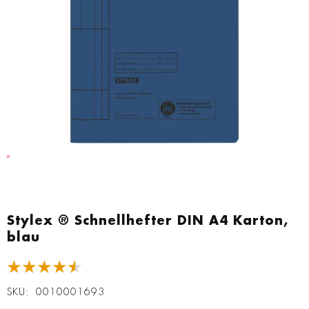
Zum
Anfang
Stylex ® Schnellhefter DIN A4 Karton,
der
blau
Bildgalerie
springen
★★★★★
SKU
0010001693