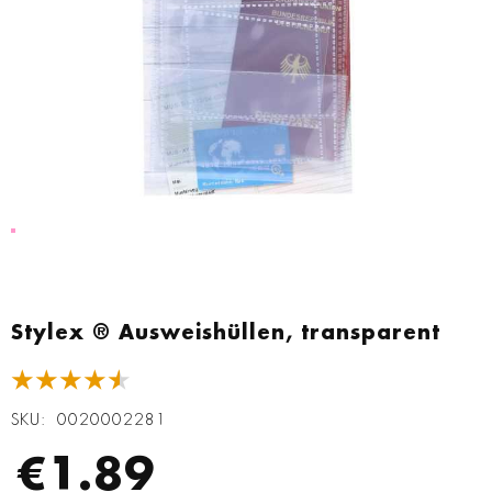
Zum
Anfang
Stylex ® Ausweishüllen, transparent
der
Bildgalerie
★★★★★
springen
SKU
0020002281
€1.89