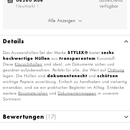
08280 Aue
ausreichend
Neumarkt 1
verfügbar
Alle Anzeigen
Details
Das Ausweishüllen-Set der Marke
STYLEX®
bietet
sechs
hochwertige Hüllen
aus
transparentem
Kunststoff.
Diese
Klarsichthüllen
sind ideal, um Dokumente sicher und
geordnet aufzubewahren. Perfekt für alle, die Wert auf
Ordnung
legen. Die Hüllen sind
dokumentenecht
und
schützen
wichtige Papiere zuverlässig. Einfach zu handhaben und vielseitig
einsetzbar, sind sie ein praktischer Begleiter im Alltag. Entdecke
weitere
Büromaterialien
und
Dokumentenmappen
in unserem
Sortiment.
Bewertungen
17