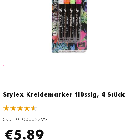
Zum
Anfang
Stylex Kreidemarker flüssig, 4 Stück
der
Bildgalerie
★★★★★
springen
SKU
0100002799
€5.89