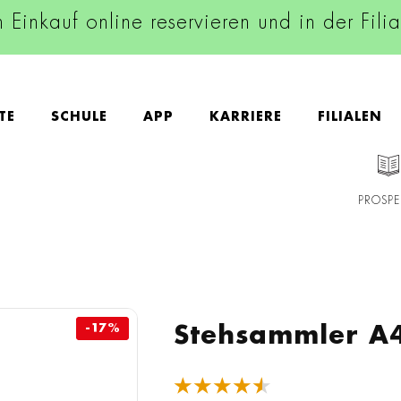
n Einkauf online reservieren und in der Fili
TE
SCHULE
APP
KARRIERE
FILIALEN
PROSPE
-17%
-17%
Stehsammler A4 
★★★★★