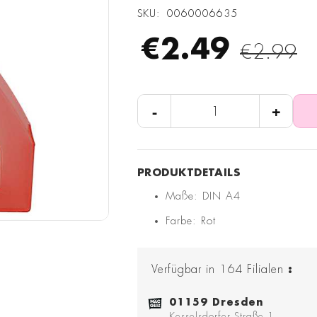
SKU
0060006635
€2.49
€2.99
-
+
Maße: DIN A4
Farbe: Rot
Verfügbar in
164
Filialen
:
01159 Dresden
Kesselsdorfer Straße 1