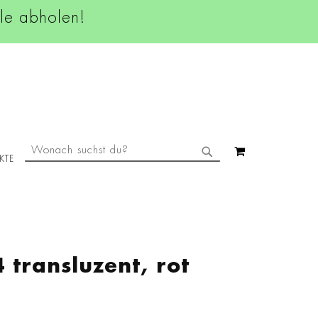
ale abholen!
SUCHE
MEIN WAREN
KTE
SUCHE
transluzent, rot