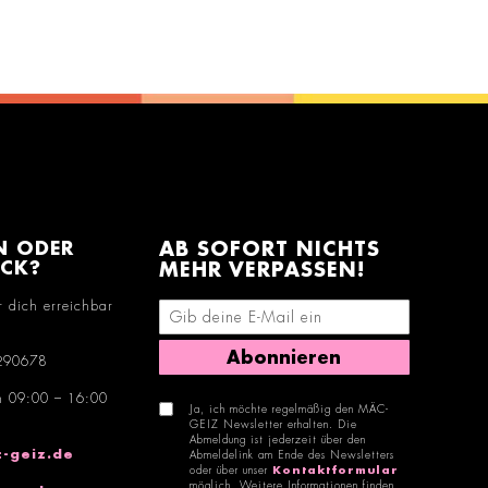
N ODER
AB SOFORT NICHTS
ACK?
MEHR VERPASSEN!
r dich erreichbar
E-Mail-Adresse eingeben
Abonnieren
290678
n 09:00 – 16:00
Ja, ich möchte regelmäßig den MÄC-
GEIZ Newsletter erhalten. Die
Abmeldung ist jederzeit über den
-geiz.de
Abmeldelink am Ende des Newsletters
oder über unser
Kontaktformular
möglich. Weitere Informationen finden