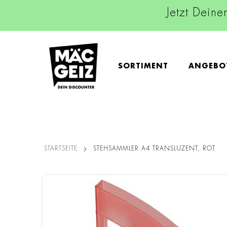
Jetzt Deine
SORTIMENT
ANGEBO
STARTSEITE
STEHSAMMLER A4 TRANSLUZENT, ROT
Zum
Ende
der
Bildgalerie
springen