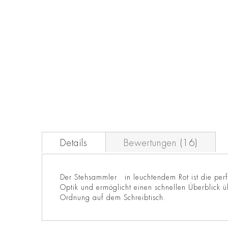
Zum
Anfang
der
Bildgalerie
springen
Details
Bewertungen
16
Der Stehsammler in leuchtendem Rot ist die perf
Optik und ermöglicht einen schnellen Überblick üb
Ordnung auf dem Schreibtisch.