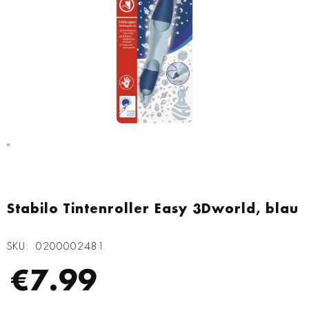
Zum
Anfang
Stabilo Tintenroller Easy 3Dworld, blau
der
Bildgalerie
SKU
0200002481
springen
€7.99