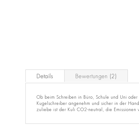
Zum
Anfang
der
Bildgalerie
springen
Details
Bewertungen
2
Ob beim Schreiben in Büro, Schule und Uni oder 
Kugelschreiber angenehm und sicher in der Hand 
zuliebe ist der Kuli CO2-neutral, die Emissionen