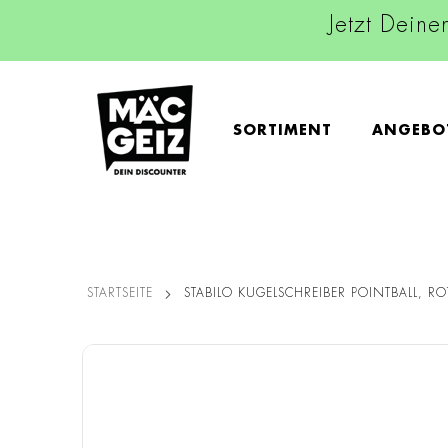
Jetzt Deine
SORTIMENT
ANGEBO
STARTSEITE
STABILO KUGELSCHREIBER POINTBALL, RO
Zum
Ende
der
Bildgalerie
springen