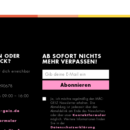
N ODER
AB SOFORT NICHTS
ACK?
MEHR VERPASSEN!
r dich erreichbar
E-Mail-Adresse eingeben
Abonnieren
290678
n 09:00 – 16:00
Ja, ich möchte regelmäßig den MÄC-
GEIZ Newsletter erhalten. Die
Abmeldung ist jederzeit über den
-geiz.de
Abmeldelink am Ende des Newsletters
oder über unser
Kontaktformular
möglich. Weitere Informationen finden
ormular
Sie in der
Datenschutzerklärung
.