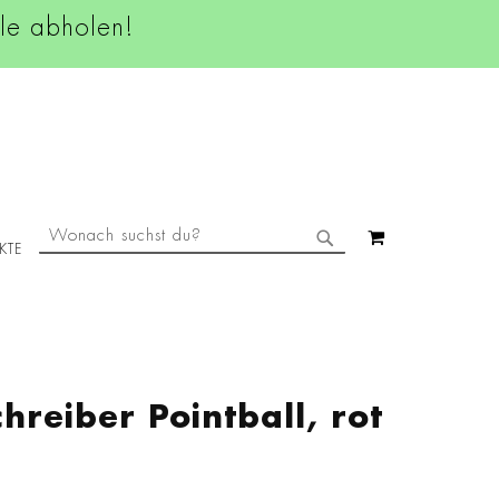
ale abholen!
SUCHE
MEIN WAREN
KTE
SUCHE
hreiber Pointball, rot