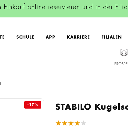
n Einkauf online reservieren und in der Fili
TE
SCHULE
APP
KARRIERE
FILIALEN
PROSPE
T
-17%
-17%
STABILO Kugelsc
★★★★★