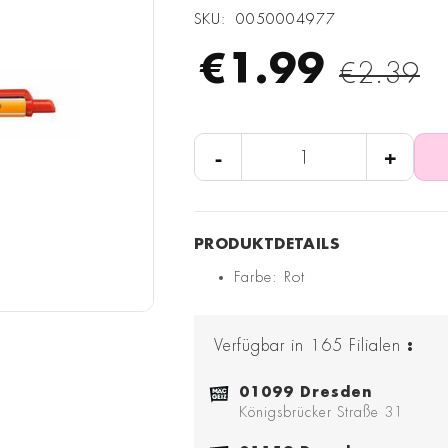
SKU
0050004977
€1.99
€2.39
-
+
Farbe: Rot
Verfügbar in
165
Filialen
:
01099 Dresden
Königsbrücker Straße 31