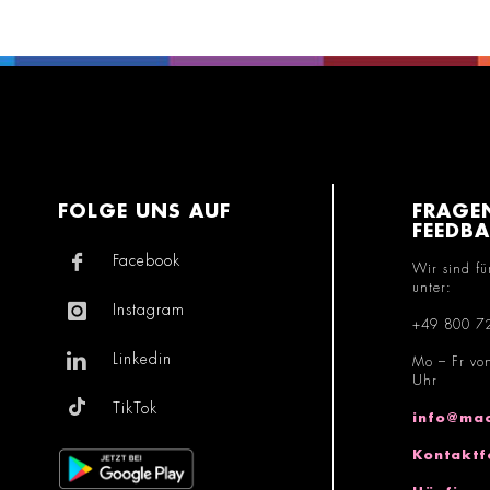
FOLGE UNS AUF
FRAGE
FEEDB
Facebook
Wir sind fü
unter:
Instagram
+49 800 7
Linkedin
Mo – Fr vo
Uhr
TikTok
info@mac
Kontaktf