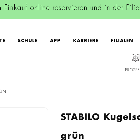
n Einkauf online reservieren und in der Fili
TE
SCHULE
APP
KARRIERE
FILIALEN
PROSPE
RÜN
STABILO Kugelsc
grün