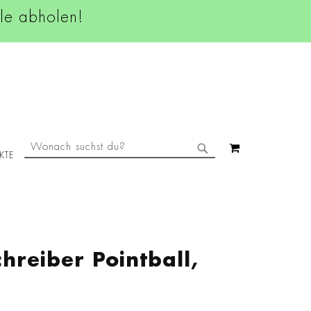
ale abholen!
SUCHE
MEIN WAREN
KTE
SUCHE
hreiber Pointball,