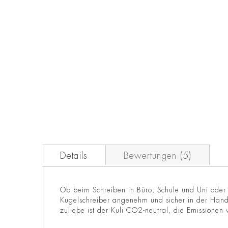
Zum
Anfang
der
Bildgalerie
springen
Details
Bewertungen
5
Ob beim Schreiben in Büro, Schule und Uni oder 
Kugelschreiber angenehm und sicher in der Hand 
zuliebe ist der Kuli CO2-neutral, die Emissionen