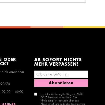
N ODER
AB SOFORT NICHTS
ACK?
MEHR VERPASSEN!
r dich erreichbar
E-Mail-Adresse eingeben
Abonnieren
290678
n 09:00 – 16:00
Ja, ich möchte regelmäßig den MÄC-
GEIZ Newsletter erhalten. Die
Abmeldung ist jederzeit über den
-geiz.de
Abmeldelink am Ende des Newsletters