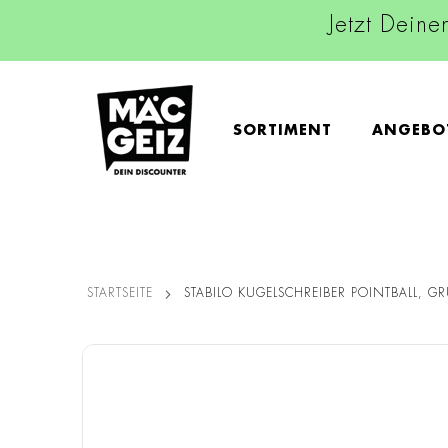
Jetzt Deine
SORTIMENT
ANGEBO
STARTSEITE
STABILO KUGELSCHREIBER POINTBALL, G
Zum
Ende
der
Bildgalerie
springen