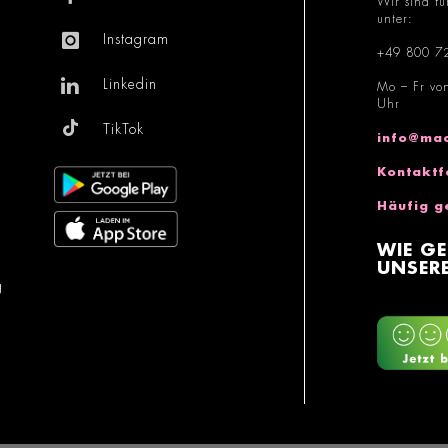
Wir sind fü
unter:
Instagram
+49 800 7
Linkedin
Mo – Fr vo
Uhr
TikTok
info@mac
Kontaktf
Häufig g
WIE GE
UNSERE
g