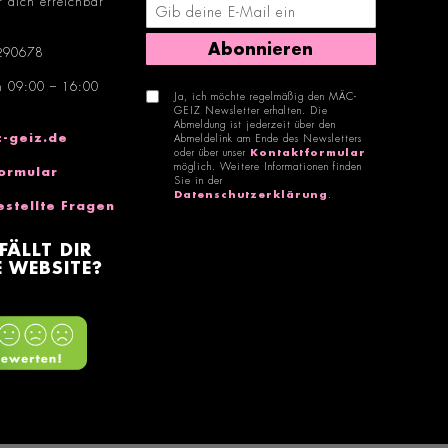
r dich erreichbar
E-Mail-Adresse eingeben
Abonnieren
290678
n 09:00 – 16:00
Ja, ich möchte regelmäßig den MÄC-
GEIZ Newsletter erhalten. Die
Abmeldung ist jederzeit über den
-geiz.de
Abmeldelink am Ende des Newsletters
oder über unser
Kontaktformular
möglich. Weitere Informationen finden
ormular
Sie in der
Datenschutzerklärung
.
estellte Fragen
FÄLLT DIR
 WEBSITE?