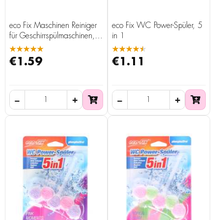
eco Fix Maschinen Reiniger
eco Fix WC Power-Spüler, 5
für Geschirrspülmaschinen,
in 1
250 ml
★★★★★
★★★★★
€1.59
€1.11