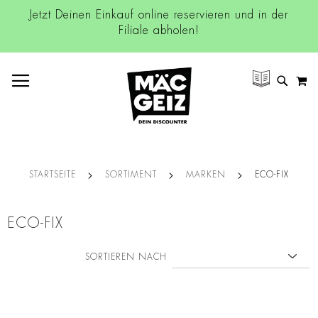
Jetzt Deinen Einkauf online reservieren und in der
Filiale abholen!
NAVIGATION UMSCHALTEN
M
SUCH
STARTSEITE
SORTIMENT
MARKEN
ECO-FIX
ECO-FIX
SORTIEREN NACH