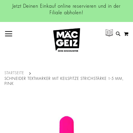
Jetzt Deinen Einkauf online reservieren und in der
Filiale abholen!
NAVIGATION UMSCHALTEN
M
SUCH
STARTSEITE
SCHNEIDER TEXTMARKER MIT KEILSPITZE STRICHSTÄRKE 1-5 MM,
PINK
Zum
Ende
der
Bildgalerie
springen