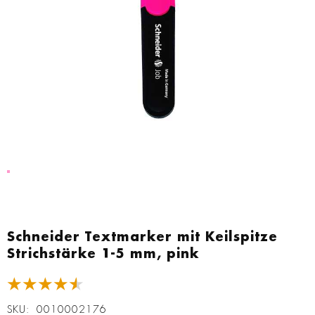
Zum
Anfang
Schneider Textmarker mit Keilspitze
der
Strichstärke 1-5 mm, pink
Bildgalerie
springen
★★★★★
SKU
0010002176