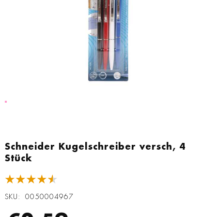
Zum
Anfang
Schneider Kugelschreiber versch, 4
der
Stück
Bildgalerie
springen
★★★★★
SKU
0050004967