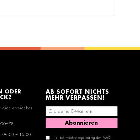
N ODER
AB SOFORT NICHTS
ACK?
MEHR VERPASSEN!
r dich erreichbar
E-Mail-Adresse eingeben
Abonnieren
290678
n 09:00 – 16:00
Ja, ich möchte regelmäßig den MÄC-