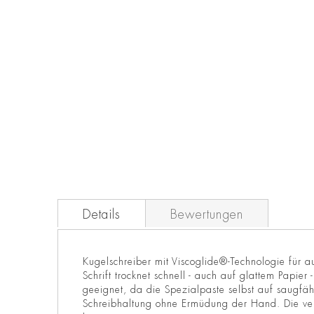
Zum
Anfang
der
Bildgalerie
springen
Details
Bewertungen
Kugelschreiber mit Viscoglide®-Technologie für au
Schrift trocknet schnell - auch auf glattem Papi
geeignet, da die Spezialpaste selbst auf saugfäh
Schreibhaltung ohne Ermüdung der Hand. Die versc