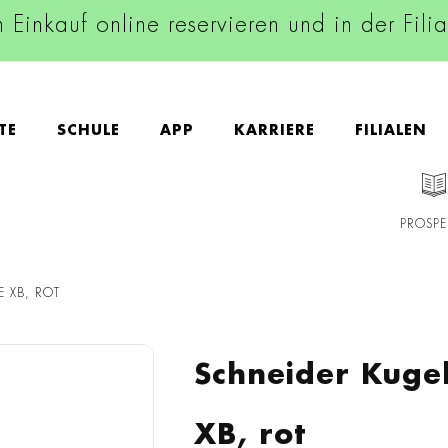
n Einkauf online reservieren und in der Fili
TE
SCHULE
APP
KARRIERE
FILIALEN
PROSPE
E XB, ROT
Schneider Kugel
XB, rot