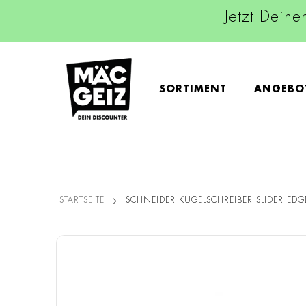
Jetzt Deine
SORTIMENT
ANGEBO
STARTSEITE
SCHNEIDER KUGELSCHREIBER SLIDER EDG
Zum
Ende
der
Bildgalerie
springen