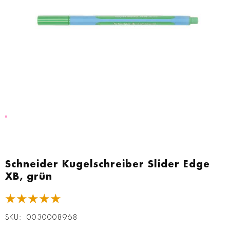
Zum
Anfang
Schneider Kugelschreiber Slider Edge
der
XB, grün
Bildgalerie
springen
★★★★★
SKU
0030008968