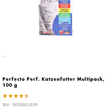
Zum
Anfang
Perfecto Perf. Katzenfutter Multipack,
der
100 g
Bildgalerie
springen
★★★★★
SKU
0050003559