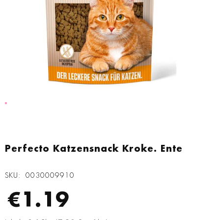
Zum
Anfang
Perfecto Katzensnack Kroke. Ente
der
Bildgalerie
SKU
0030009910
springen
€1.19