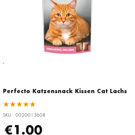
Zum
Anfang
Perfecto Katzensnack Kissen Cat Lachs
der
Bildgalerie
★★★★★
springen
SKU
0020013608
€1.00