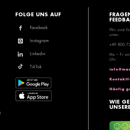
FOLGE UNS AUF
FRAGE
FEEDB
Facebook
Wir sind fü
unter:
Instagram
+49 800 7
Linkedin
Mo – Fr vo
Uhr
TikTok
info@mac
Kontaktf
Häufig g
WIE GE
UNSERE
g