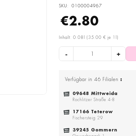
SKU
0100004967
€2.80
Inhalt: 0.08l (35.00 € je 1l)
-
+
Verfügbar in
46
Filialen
:
09648 Mittweida
Rochlitzer Straße 4-8
17166 Teterow
Fischersteig 29
39245 Gommern