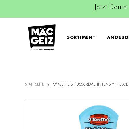
Jetzt Deine
SORTIMENT
ANGEBO
STARTSEITE
O'KEEFFE'S FUSSCREME INTENSIV PFLEGE
Zum
Ende
der
Bildgalerie
springen