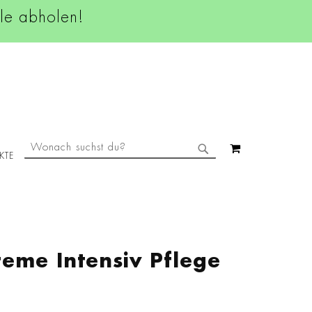
ale abholen!
SUCHE
MEIN WAREN
KTE
SUCHE
reme Intensiv Pflege