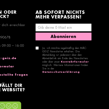
N ODER
AB SOFORT NICHTS
ACK?
MEHR VERPASSEN!
r dich erreichbar
E-Mail-Adresse eingeben
Abonnieren
290678
n 09:00 – 16:00
Ja, ich möchte regelmäßig den MÄC-
GEIZ Newsletter erhalten. Die
Abmeldung ist jederzeit über den
-geiz.de
Abmeldelink am Ende des Newsletters
oder über unser
Kontaktformular
möglich. Weitere Informationen finden
ormular
Sie in der
Datenschutzerklärung
.
estellte Fragen
FÄLLT DIR
 WEBSITE?