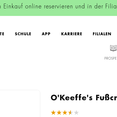
n Einkauf online reservieren und in der Fili
TE
SCHULE
APP
KARRIERE
FILIALEN
PROSPE
O'Keeffe's Fußc
★★★★★