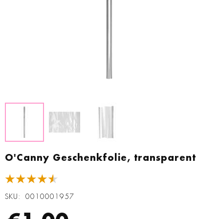
Zum
Anfang
O'Canny Geschenkfolie, transparent
der
Bildgalerie
★★★★★
springen
SKU
0010001957