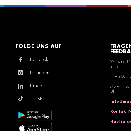
FOLGE UNS AUF
FRAGE
FEEDB
Facebook
Wir sind fü
unter:
Instagram
+49 800 7
Linkedin
Mo – Fr vo
Uhr
TikTok
info@mac
Kontaktf
Häufig g