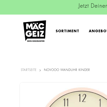
Jetzt Deine
SORTIMENT
ANGEBO
STARTSEITE
NOVOOO WANDUHR KINDER
Zum
Ende
der
Bildgalerie
springen