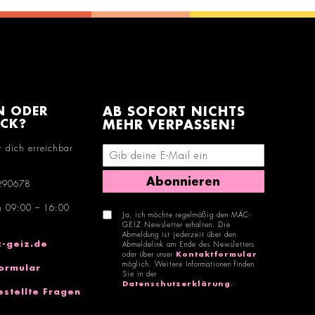
N ODER
AB SOFORT NICHTS
ACK?
MEHR VERPASSEN!
r dich erreichbar
E-Mail-Adresse eingeben
Abonnieren
290678
n 09:00 – 16:00
Ja, ich möchte regelmäßig den MÄC-
GEIZ Newsletter erhalten. Die
Abmeldung ist jederzeit über den
-geiz.de
Abmeldelink am Ende des Newsletters
oder über unser
Kontaktformular
möglich. Weitere Informationen finden
ormular
Sie in der
Datenschutzerklärung
.
estellte Fragen