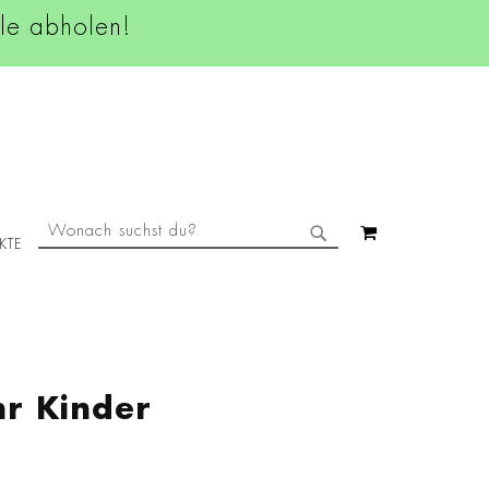
ale abholen!
SUCHE
MEIN WAREN
KTE
SUCHE
r Kinder