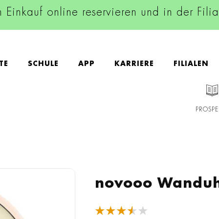
n Einkauf online reservieren und in der Fili
TE
SCHULE
APP
KARRIERE
FILIALEN
PROSPE
novooo Wanduh
★★★★★