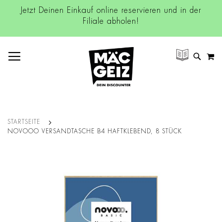
Jetzt Deinen Einkauf online reservieren und in der
Filiale abholen!
NAVIGATION UMSCHALTEN
M
SUCH
STARTSEITE
NOVOOO VERSANDTASCHE B4 HAFTKLEBEND, 8 STÜCK
Zum
Ende
der
Bildgalerie
springen