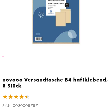
Zum
Anfang
novooo Versandtasche B4 haftklebend,
der
8 Stück
Bildgalerie
springen
★★★★★
SKU
0030008787