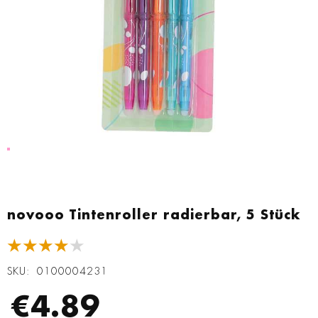
Zum
Anfang
novooo Tintenroller radierbar, 5 Stück
der
Bildgalerie
★★★★★
springen
SKU
0100004231
€4.89