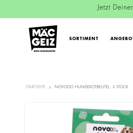
Jetzt Deine
SORTIMENT
ANGEBO
STARTSEITE
NOVOOO HUNDEKOTBEUTEL, 3 STÜCK
Zum
Ende
der
Bildgalerie
springen