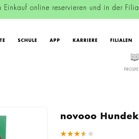
n Einkauf online reservieren und in der Fili
TE
SCHULE
APP
KARRIERE
FILIALEN
PROSPE
novooo Hundeko
★★★★★