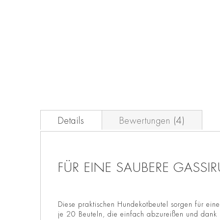
der
Bildgalerie
springen
Details
Bewertungen
4
FÜR EINE SAUBERE GASSI
Diese praktischen Hundekotbeutel sorgen für ein
je 20 Beuteln, die einfach abzureißen und dank 