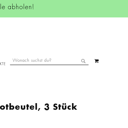
ale abholen!
SUCHE
MEIN WAREN
KTE
SUCHE
tbeutel, 3 Stück