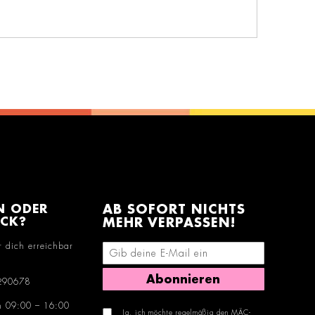
N ODER
AB SOFORT NICHTS
ACK?
MEHR VERPASSEN!
r dich erreichbar
E-Mail-Adresse eingeben
Abonnieren
290678
n 09:00 – 16:00
Ja, ich möchte regelmäßig den MÄC-