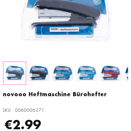
Zum
Anfang
novooo Heftmaschine Bürohefter
der
Bildgalerie
SKU
0060006271
springen
€2.99