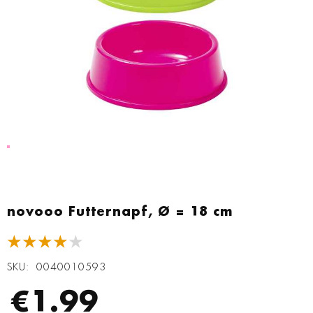
Zum
Anfang
novooo Futternapf, Ø = 18 cm
der
Bildgalerie
★★★★★
springen
SKU
0040010593
€1.99