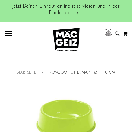
Jetzt Deinen Einkauf online reservieren und in der
Filiale abholen!
NAVIGATION UMSCHALTEN
M
SUCH
STARTSEITE
NOVOOO FUTTERNAPF, Ø = 18 CM
Zum
Ende
der
Bildgalerie
springen