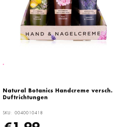
Zum
Anfang
Natural Botanics Handcreme versch.
der
Duftrichtungen
Bildgalerie
springen
SKU
0040010418