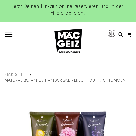
Jetzt Deinen Einkauf online reservieren und in der
Filiale abholen!
NAVIGATION UMSCHALTEN
M
SUCH
STARTSEITE
NATURAL BOTANICS HANDCREME VERSCH. DUFTRICHTUNGEN
Zum
Ende
der
Bildgalerie
springen