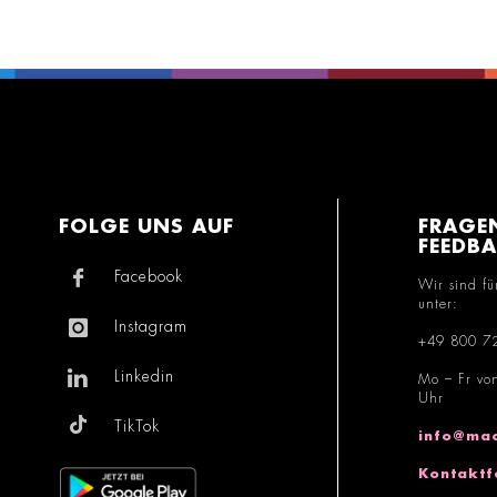
FOLGE UNS AUF
FRAGE
FEEDB
Facebook
Wir sind fü
unter:
Instagram
+49 800 7
Linkedin
Mo – Fr vo
Uhr
TikTok
info@mac
Kontaktf