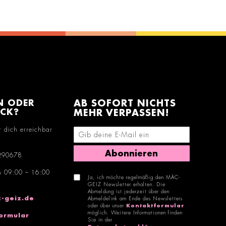
N ODER
AB SOFORT NICHTS
ACK?
MEHR VERPASSEN!
r dich erreichbar
E-Mail-Adresse eingeben
Abonnieren
290678
n 09:00 – 16:00
Ja, ich möchte regelmäßig den MÄC-
GEIZ Newsletter erhalten. Die
Abmeldung ist jederzeit über den
-geiz.de
Abmeldelink am Ende des Newsletters
oder über unser
Kontaktformular
möglich. Weitere Informationen finden
ormular
Sie in der