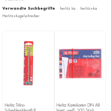
Verwandte Suchbegriffe
herlitz ka
herlitz+ka
Herlitz+kugelschreiber
Herlitz Trilino
Herlitz Karteikarten DIN A8
Schreiblernbleistift B
liniert, weiß, 200 Stück