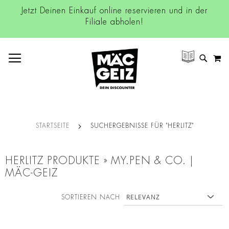
Jetzt Deinen Einkauf online reservieren und in der
Filiale abholen!
NAVIGATION UMSCHALTEN
M
SUCH
STARTSEITE
SUCHERGEBNISSE FÜR "HERLITZ"
HERLITZ PRODUKTE » MY.PEN & CO. |
MÄC-GEIZ
SORTIEREN NACH