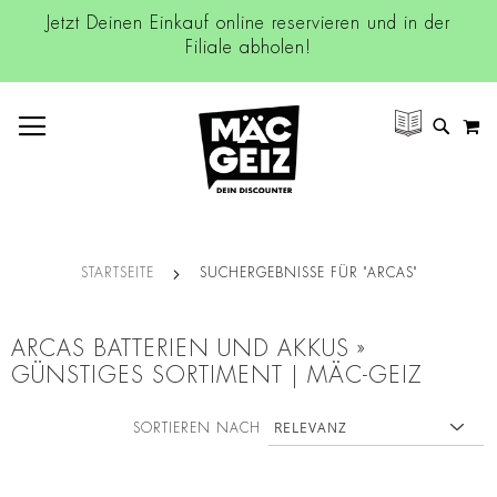
Jetzt Deinen Einkauf online reservieren und in der
Filiale abholen!
NAVIGATION UMSCHALTEN
M
SUCH
STARTSEITE
SUCHERGEBNISSE FÜR "ARCAS"
ARCAS BATTERIEN UND AKKUS »
GÜNSTIGES SORTIMENT | MÄC-GEIZ
SORTIEREN NACH