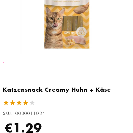
Zum
Anfang
Katzensnack Creamy Huhn + Käse
der
Bildgalerie
★★★★★
springen
SKU
0030011034
€1.29