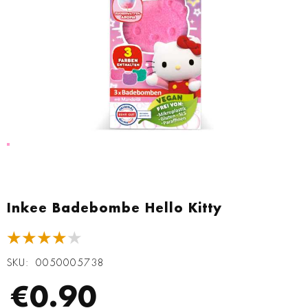
Zum
Anfang
Inkee Badebombe Hello Kitty
der
Bildgalerie
★★★★★
springen
SKU
0050005738
€0.90