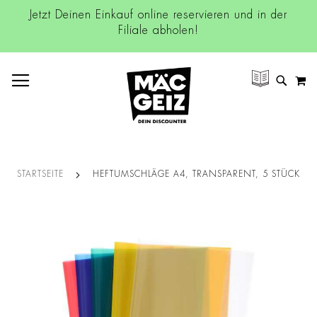
Jetzt Deinen Einkauf online reservieren und in der
Filiale abholen!
NAVIGATION UMSCHALTEN
M
SUCH
STARTSEITE
HEFTUMSCHLÄGE A4, TRANSPARENT, 5 STÜCK
Zum
Ende
der
Bildgalerie
springen