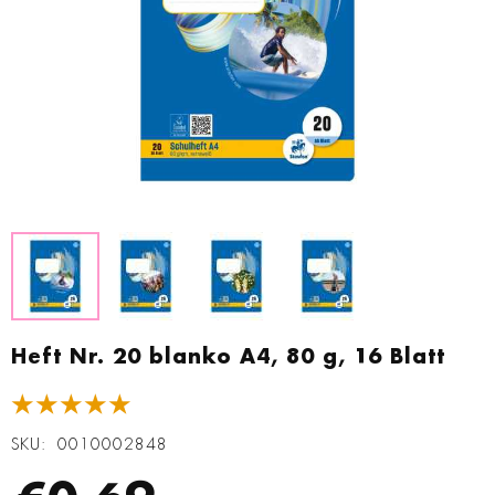
Zum
Anfang
Heft Nr. 20 blanko A4, 80 g, 16 Blatt
der
Bildgalerie
★★★★★
springen
SKU
0010002848