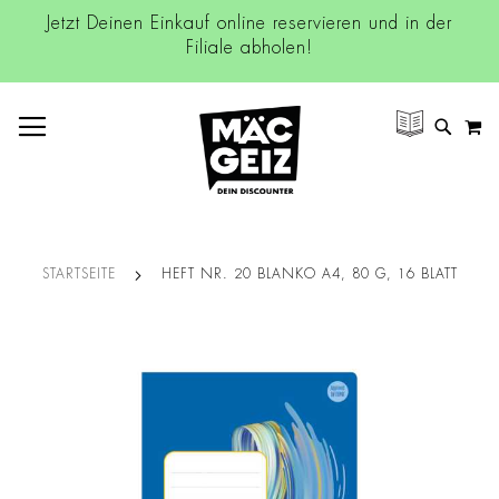
Jetzt Deinen Einkauf online reservieren und in der
Filiale abholen!
NAVIGATION UMSCHALTEN
M
SUCH
STARTSEITE
HEFT NR. 20 BLANKO A4, 80 G, 16 BLATT
Zum
Ende
der
Bildgalerie
springen