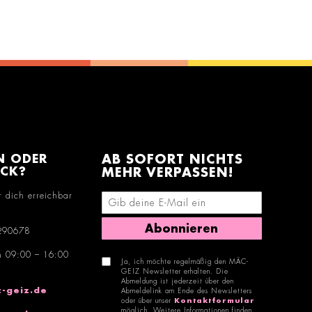
N ODER
AB SOFORT NICHTS
ACK?
MEHR VERPASSEN!
r dich erreichbar
E-Mail-Adresse eingeben
Abonnieren
290678
n 09:00 – 16:00
Ja, ich möchte regelmäßig den MÄC-
GEIZ Newsletter erhalten. Die
Abmeldung ist jederzeit über den
-geiz.de
Abmeldelink am Ende des Newsletters
oder über unser
Kontaktformular
möglich. Weitere Informationen finden