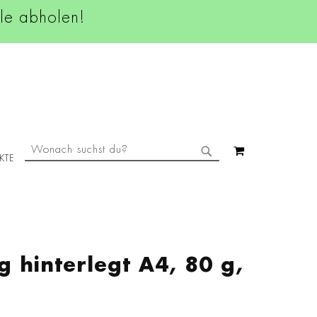
ale abholen!
SUCHE
MEIN WAREN
KTE
SUCHE
g hinterlegt A4, 80 g,