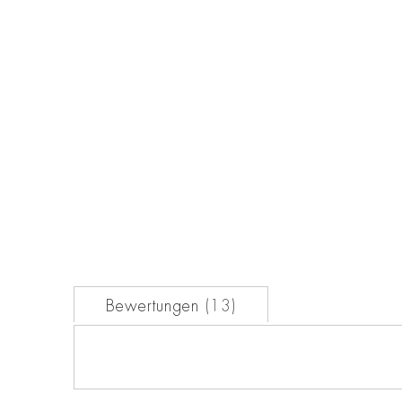
der
Bildgalerie
springen
Bewertungen
13