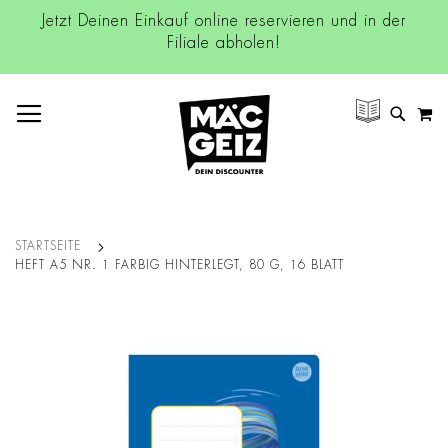
Jetzt Deinen Einkauf online reservieren und in der
Filiale abholen!
NAVIGATION UMSCHALTEN
M
SUCH
STARTSEITE
HEFT A5 NR. 1 FARBIG HINTERLEGT, 80 G, 16 BLATT
Zum
Ende
der
Bildgalerie
springen