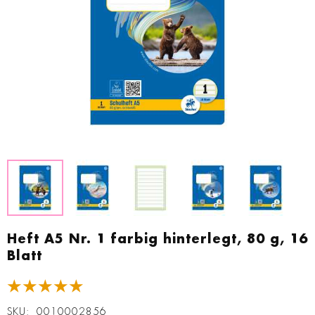
Zum
Anfang
Heft A5 Nr. 1 farbig hinterlegt, 80 g, 16
der
Blatt
Bildgalerie
springen
★★★★★
SKU
0010002856