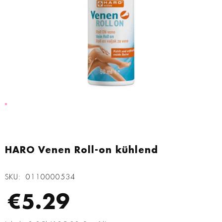
Zum
Anfang
HARO Venen Roll-on kühlend
der
Bildgalerie
SKU
0110000534
springen
€5.29