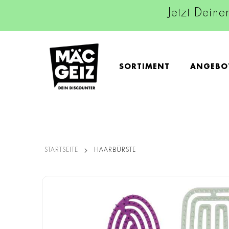
Jetzt Deine
SORTIMENT
ANGEBO
STARTSEITE
HAARBÜRSTE
Zum
Ende
der
Bildgalerie
springen