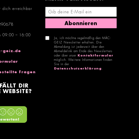
r dich erreichbar
E-Mail-Adresse eingeben
Abonnieren
290678
n 09:00 – 16:00
Ja, ich möchte regelmäßig den MÄC-
GEIZ Newsletter erhalten. Die
Abmeldung ist jederzeit über den
-geiz.de
Abmeldelink am Ende des Newsletters
oder über unser
Kontaktformular
möglich. Weitere Informationen finden
ormular
Sie in der
Datenschutzerklärung
.
estellte Fragen
FÄLLT DIR
 WEBSITE?