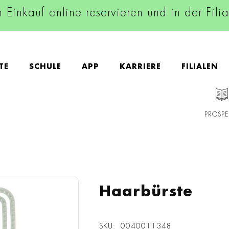
n Einkauf online reservieren und in der Fili
TE
SCHULE
APP
KARRIERE
FILIALEN
PROSPE
Haarbürste
SKU
0040011348