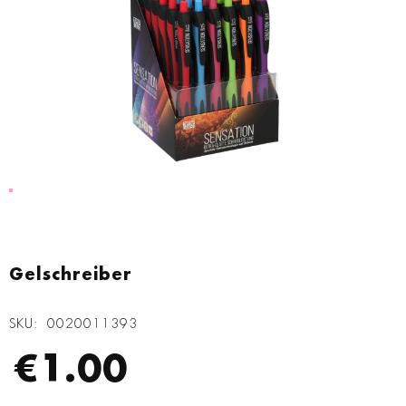
Zum
Anfang
Gelschreiber
der
Bildgalerie
SKU
0020011393
springen
€1.00