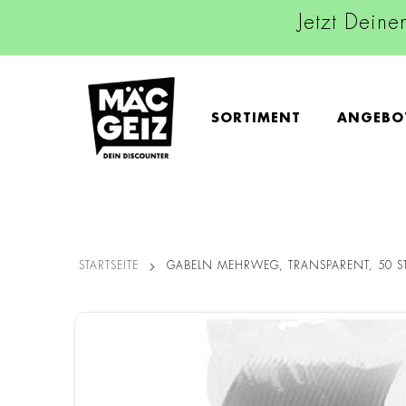
Jetzt Deine
SORTIMENT
ANGEBO
STARTSEITE
GABELN MEHRWEG, TRANSPARENT, 50 S
Zum
Ende
der
Bildgalerie
springen