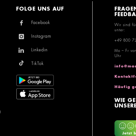
FOLGE UNS AUF
FRAGE
FEEDB
Facebook
Wir sind fü
unter:
Instagram
+49 800 7
Linkedin
Mo – Fr vo
Uhr
TikTok
info@mac
Kontaktf
Häufig g
WIE GE
UNSERE
g