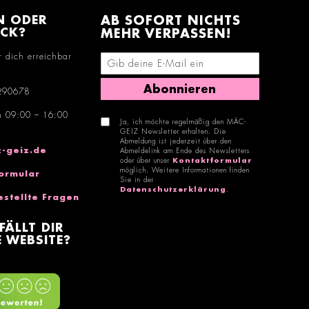
N ODER
AB SOFORT NICHTS
ACK?
MEHR VERPASSEN!
r dich erreichbar
E-Mail-Adresse eingeben
Abonnieren
290678
n 09:00 – 16:00
Ja, ich möchte regelmäßig den MÄC-
GEIZ Newsletter erhalten. Die
Abmeldung ist jederzeit über den
-geiz.de
Abmeldelink am Ende des Newsletters
oder über unser
Kontaktformular
möglich. Weitere Informationen finden
ormular
Sie in der
Datenschutzerklärung
.
estellte Fragen
FÄLLT DIR
 WEBSITE?