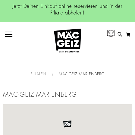
Jetzt Deinen Einkauf online reservieren und in der
Filiale abholen!
NAVIGATION UMSCHALTEN
M
SUCH
FILIALEN
MÄC-GEIZ MARIENBERG
MÄC-GEIZ MARIENBERG