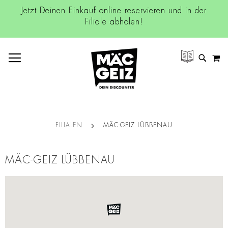
Jetzt Deinen Einkauf online reservieren und in der
Filiale abholen!
NAVIGATION UMSCHALTEN
M
SUCH
FILIALEN
MÄC-GEIZ LÜBBENAU
MÄC-GEIZ LÜBBENAU