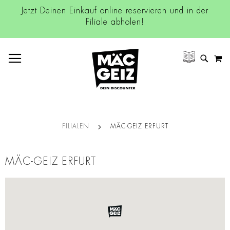
Jetzt Deinen Einkauf online reservieren und in der
Filiale abholen!
NAVIGATION UMSCHALTEN
M
SUCH
FILIALEN
MÄC-GEIZ ERFURT
MÄC-GEIZ ERFURT