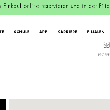
n Einkauf online reservieren und in der Fili
TE
SCHULE
APP
KARRIERE
FILIALEN
PROSPE