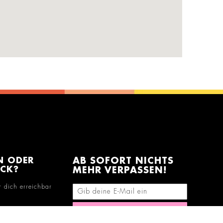
N ODER
AB SOFORT NICHTS
ACK?
MEHR VERPASSEN!
r dich erreichbar
E-Mail-Adresse eingeben
Abonnieren
290678