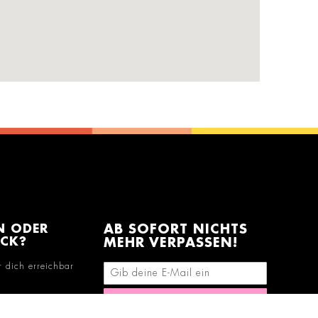
N ODER
AB SOFORT NICHTS
ACK?
MEHR VERPASSEN!
r dich erreichbar
E-Mail-Adresse eingeben
Abonnieren
290678