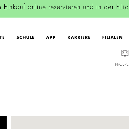
n Einkauf online reservieren und in der Fili
TE
SCHULE
APP
KARRIERE
FILIALEN
PROSPE