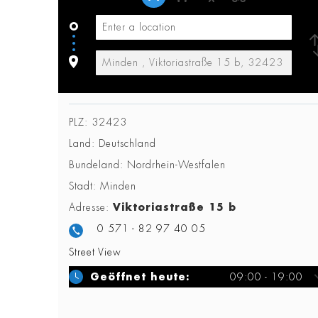
PLZ:
32423
Land:
Deutschland
Bundeland:
Nordrhein-Westfalen
Stadt:
Minden
Adresse:
Viktoriastraße 15 b
0 571 - 82 97 40 05
Street View
Geöffnet heute:
09:00 - 19:00