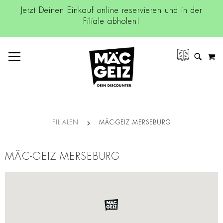
Jetzt Deinen Einkauf online reservieren und in der
Filiale abholen!
NAVIGATION UMSCHALTEN
M
SUCH
FILIALEN
MÄC-GEIZ MERSEBURG
MÄC-GEIZ MERSEBURG