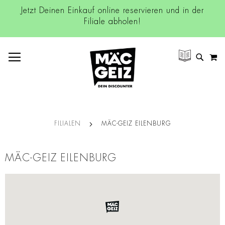
Jetzt Deinen Einkauf online reservieren und in der
Filiale abholen!
NAVIGATION UMSCHALTEN
M
SUCH
FILIALEN
MÄC-GEIZ EILENBURG
MÄC-GEIZ EILENBURG