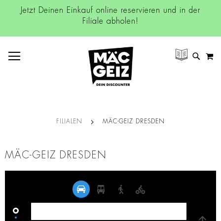
Jetzt Deinen Einkauf online reservieren und in der
Filiale abholen!
NAVIGATION UMSCHALTEN
M
SUCH
FILIALEN
MÄC-GEIZ DRESDEN
MÄC-GEIZ DRESDEN