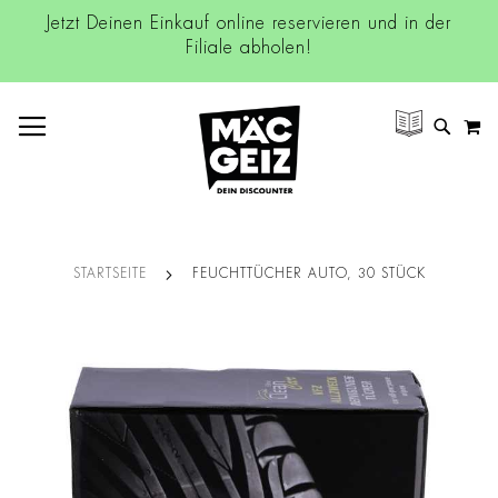
Jetzt Deinen Einkauf online reservieren und in der
Filiale abholen!
NAVIGATION UMSCHALTEN
M
SUCH
STARTSEITE
FEUCHTTÜCHER AUTO, 30 STÜCK
Zum
Ende
der
Bildgalerie
springen