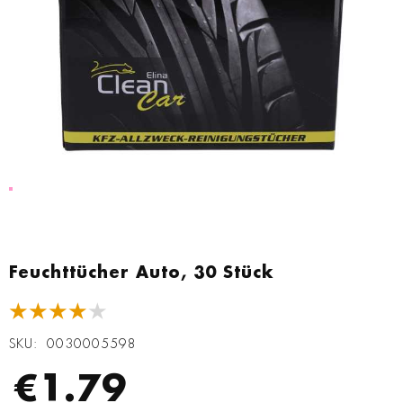
Zum
Anfang
Feuchttücher Auto, 30 Stück
der
Bildgalerie
★★★★★
springen
SKU
0030005598
€1.79