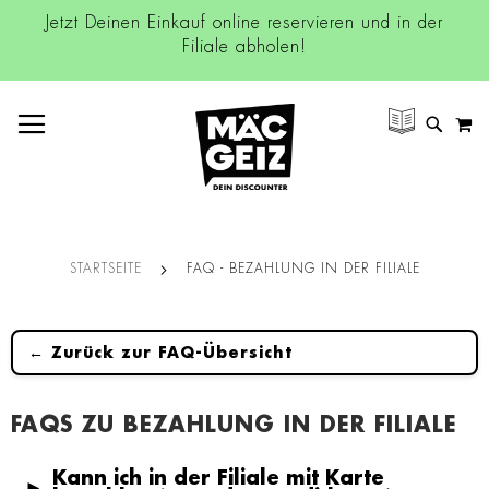
Jetzt Deinen Einkauf online reservieren und in der
Filiale abholen!
NAVIGATION UMSCHALTEN
M
SUCH
STARTSEITE
FAQ - BEZAHLUNG IN DER FILIALE
← Zurück zur FAQ-Übersicht
FAQS ZU BEZAHLUNG IN DER FILIALE
Kann ich in der Filiale mit Karte
►