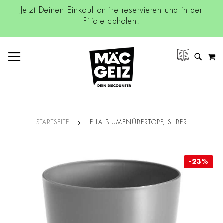
Jetzt Deinen Einkauf online reservieren und in der
Filiale abholen!
NAVIGATION UMSCHALTEN
M
SUCH
STARTSEITE
ELLA BLUMENÜBERTOPF, SILBER
Zum
-23%
-23%
Ende
der
Bildgalerie
springen