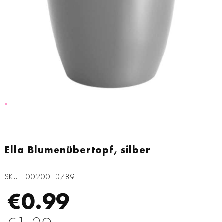
Zum
Anfang
Ella Blumenübertopf, silber
der
Bildgalerie
SKU
0020010789
springen
€0.99